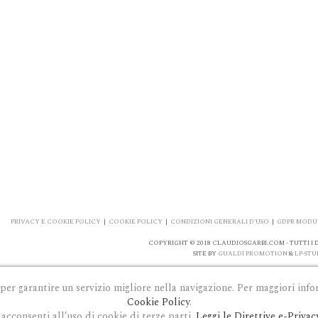
PRIVACY E COOKIE POLICY
|
COOKIE POLICY
|
CONDIZIONI GENERALI D'USO
|
GDPR MODUL
COPYRIGHT © 2018 CLAUDIOSGARBI.COM - TUTTI I DI
SITE BY
GUALDI PROMOTION
&
LP-STU
 per garantire un servizio migliore nella navigazione. Per maggiori info
Cookie Policy
.
acconsenti all’uso di cookie di terze parti.
Leggi le Direttive e-Privac