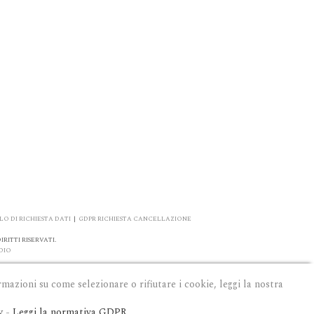
O DI RICHIESTA DATI
|
GDPR RICHIESTA CANCELLAZIONE
RITTI RISERVATI.
DIO
rmazioni su come selezionare o rifiutare i cookie, leggi la nostra
y
-
Leggi la normativa GDPR