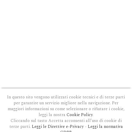
In questo sito vengono utilizzati cookie tecnici e di terze parti
per garantire un servizio migliore nella navigazione. Per
maggiori informazioni su come selezionare o rifiutare i cookie,
leggi la nostra
Cookie Policy
.
Cliccando sul tasto Accetta acconsenti all’uso di cookie di
terze parti.
Leggi le Direttive e-Privacy
-
Leggi la normativa
PRIVACY E COOKIE POLICY
|
COOKIE POLICY
|
CONDIZIONI GENERALI D'USO
|
GDPR
MODULO DI RICHIESTA DATI
|
GDPR RICHIESTA CANCELLAZIONE