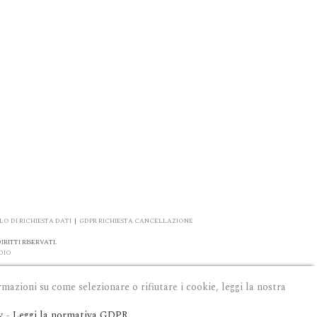
O DI RICHIESTA DATI
|
GDPR RICHIESTA CANCELLAZIONE
RITTI RISERVATI.
DIO
rmazioni su come selezionare o rifiutare i cookie, leggi la nostra
y
-
Leggi la normativa GDPR