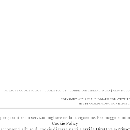
PRIVACY E COOKIE POLICY
|
COOKIE POLICY
|
CONDIZIONI GENERALI D'USO
|
GDPR MODUL
COPYRIGHT © 2018 CLAUDIOSGARBI.COM - TUTTI I DI
SITE BY
GUALDI PROMOTION
&
LP-STU
 per garantire un servizio migliore nella navigazione. Per maggiori info
Cookie Policy
.
acconsenti all’uso di cookie di terze parti.
Leggi le Direttive e-Privac